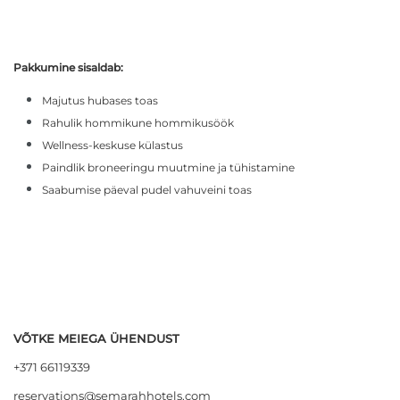
Pakkumine sisaldab:
Majutus hubases toas
Rahulik hommikune hommikusöök
Wellness-keskuse külastus
Paindlik broneeringu muutmine ja tühistamine
Saabumise päeval pudel vahuveini toas
VÕTKE MEIEGA ÜHENDUST
+371 66119339
reservations@semarahhotels.com