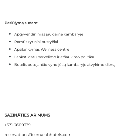
Pasiūlymą sudaro:
Apgyvendinimas jaukiame kambaryje
Ramūs rytiniai pusryčiai
Apsilankymas Wellness centre
Lanksti datų perkėlimo ir atšaukimo politika
Butelis putojančio vyno jūsų kambaryje atvykimo dieną
SAZINĀTIES AR MUMS
+371 66119339
reservations@semarahhotels.com