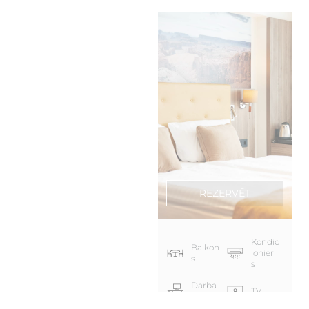
REZERVĒT
Kondic
Balkon
ionieri
s
s
Darba
TV
zona