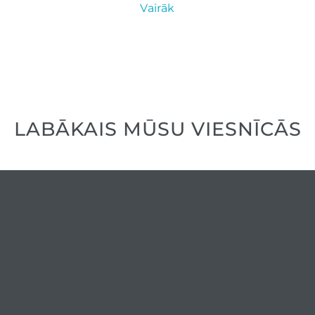
Vairāk
Fēns
STANDARD TWIN
NUMURI
LABĀKAIS MŪSU VIESNĪCĀS
REZERVĒT