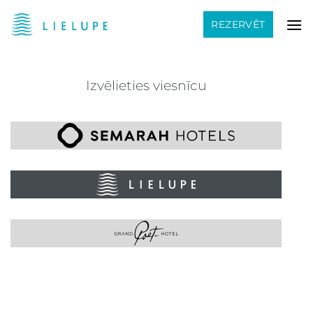
Skip
REZERVĒT
to
content
Izvēlieties viesnīcu