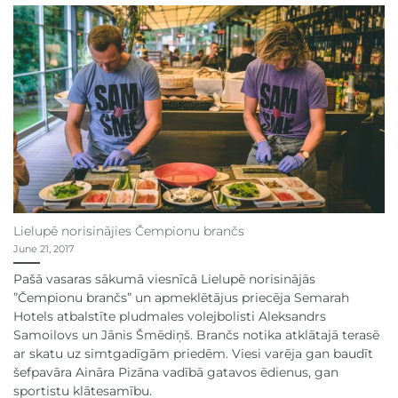
Lielupē norisinājies Čempionu brančs
June 21, 2017
Pašā vasaras sākumā viesnīcā Lielupē norisinājās
”Čempionu brančs” un apmeklētājus priecēja Semarah
Hotels atbalstīte pludmales volejbolisti Aleksandrs
Samoilovs un Jānis Šmēdiņš. Brančs notika atklātajā terasē
ar skatu uz simtgadīgām priedēm. Viesi varēja gan baudīt
šefpavāra Aināra Pizāna vadībā gatavos ēdienus, gan
sportistu klātesamību.