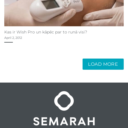
Kas ir Wish Pro un kāpēc par to runā visi?
April 2, 2012
LOAD MORE