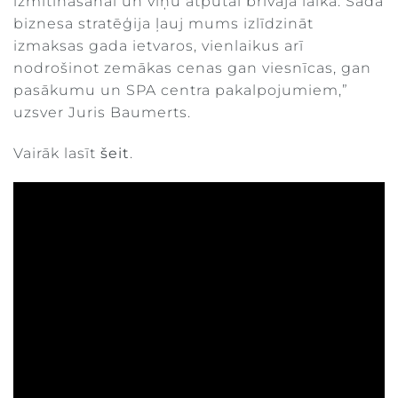
izmitināšanai un viņu atpūtai brīvajā laikā. Šāda
biznesa stratēģija ļauj mums izlīdzināt
izmaksas gada ietvaros, vienlaikus arī
nodrošinot zemākas cenas gan viesnīcas, gan
pasākumu un SPA centra pakalpojumiem,”
uzsver Juris Baumerts.
Vairāk lasīt
šeit
.