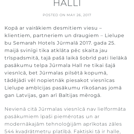
HALLI
POSTED ON
MAY 26, 2017
Kopā ar vairākiem desmitiem viesu –
klientiem, partneriem un draugiem
–
Lielupe
bu Semarah Hotels Jūrmalā 2017. gada 25.
maijā svinīgi tika atklāta pēc skaita jau
trīspadsmitā, tajā pašā laikā šobrīd pati lielākā
pasākumu telpa Jūrmala Hall ne tikai šajā
viesnīcā, bet Jūrmalas pilsētā kopumā,
tādējādi vēl nopietnāk piesakot viesnīcas
Lielupe ambīcijas pasākumu rīkošanas jomā
gan Latvijas, gan arī Baltijas mērogā.
Nevienā citā Jūrmalas viesnīcā nav lielformāta
pasākumiem īpaši piemērotas un ar
modernākajām tehnoloģijām aprīkotas zāles
544 kvadrātmetru platībā. Faktiski tā ir halle,