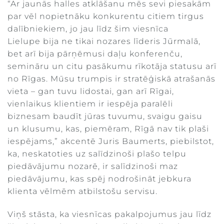
“Ar jaunās halles atklāšanu mēs sevi piesakām
par vēl nopietnāku konkurentu citiem tirgus
dalībniekiem, jo jau līdz šim viesnīca
Lielupe bija ne tikai nozares līderis Jūrmalā,
bet arī bija pārņēmusi daļu konferenču,
semināru un citu pasākumu rīkotāja statusu arī
no Rīgas. Mūsu trumpis ir stratēģiskā atrašanās
vieta – gan tuvu lidostai, gan arī Rīgai,
vienlaikus klientiem ir iespēja paralēli
biznesam baudīt jūras tuvumu, svaigu gaisu
un klusumu, kas, piemēram, Rīgā nav tik plaši
iespējams,” akcentē Juris Baumerts, piebilstot,
ka, neskatoties uz salīdzinoši plašo telpu
piedāvājumu nozarē, ir salīdzinoši maz
piedāvājumu, kas spēj nodrošināt jebkura
klienta vēlmēm atbilstošu servisu.
Viņš stāsta, ka viesnīcas pakalpojumus jau līdz