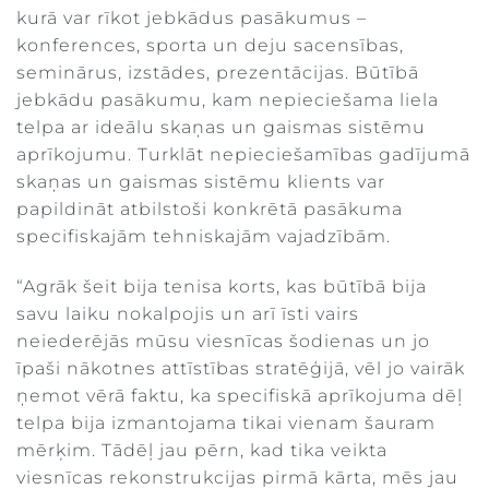
kurā var rīkot jebkādus pasākumus –
konferences, sporta un deju sacensības,
seminārus, izstādes, prezentācijas. Būtībā
jebkādu pasākumu, kam nepieciešama liela
telpa ar ideālu skaņas un gaismas sistēmu
aprīkojumu. Turklāt nepieciešamības gadījumā
skaņas un gaismas sistēmu klients var
papildināt atbilstoši konkrētā pasākuma
specifiskajām tehniskajām vajadzībām.
“Agrāk šeit bija tenisa korts, kas būtībā bija
savu laiku nokalpojis un arī īsti vairs
neiederējās mūsu viesnīcas šodienas un jo
īpaši nākotnes attīstības stratēģijā, vēl jo vairāk
ņemot vērā faktu, ka specifiskā aprīkojuma dēļ
telpa bija izmantojama tikai vienam šauram
mērķim. Tādēļ jau pērn, kad tika veikta
viesnīcas rekonstrukcijas pirmā kārta, mēs jau