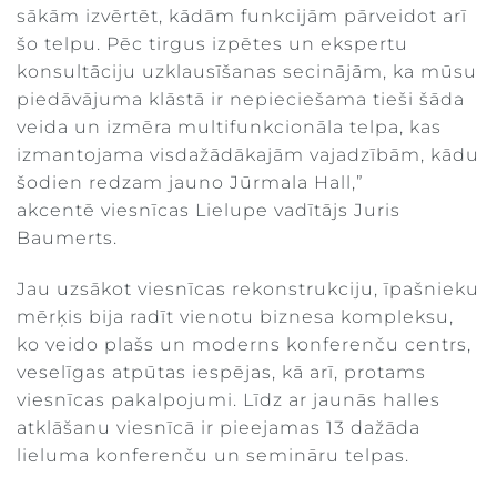
sākām izvērtēt, kādām funkcijām pārveidot arī
šo telpu. Pēc tirgus izpētes un ekspertu
konsultāciju uzklausīšanas secinājām, ka mūsu
piedāvājuma klāstā ir nepieciešama tieši šāda
veida un izmēra multifunkcionāla telpa, kas
izmantojama visdažādākajām vajadzībām, kādu
šodien redzam jauno Jūrmala Hall,”
akcentē viesnīcas Lielupe vadītājs Juris
Baumerts.
Jau uzsākot viesnīcas rekonstrukciju, īpašnieku
mērķis bija radīt vienotu biznesa kompleksu,
ko veido plašs un moderns konferenču centrs,
veselīgas atpūtas iespējas, kā arī, protams
viesnīcas pakalpojumi. Līdz ar jaunās halles
atklāšanu viesnīcā ir pieejamas 13 dažāda
lieluma konferenču un semināru telpas.