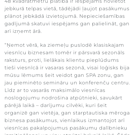
48 kvadrātmetru platībā ir iespējams novietot
jebkurā telpas vietā, tādējādi ļaujot pasākumus
plānot jebkādā izvietojumā. Nepieciešamības
gadījumā skatuvi iespējams gan palielināt, gan
arī izņemt ārā.
“Ņemot vērā, ka ziemeļu puslodē klasiskajam
viesnīcu biznesam tomēr ir pārsvarā sezonāls
raksturs, proti, lielākais klientu pieplūdums
tieši viesnīcā ir vasaras sezonā, visai loģisks bija
mūsu lēmums šeit veidot gan SPA zonu, gan
jau pieminēto semināru un konferenču centru.
Līdz ar to vasarās maksimālo viesnīcas
noslogojumu nodrošina atpūtnieki, savukārt
pārējā laikā – darījumu cilvēki, kuri šeit
organizē gan vietēja, gan starptautiska mēroga
biznesa pasākumus, vienlaikus izmantojot arī
viesnīcas pakalpojumus pasākumu dalībnieku