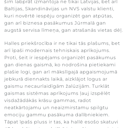
šim labprāt izmantoja ne tikai Latvijas, bet arī
Baltijas, Skandināvijas un NVS valstu klienti,
kuri novērtē iespēju organizēt gan atpūtas,
gan arī biznesa pasākumus Jūrmalā gan
augstā servisa līmeņa, gan atrašanās vietas dēļ.
Halles priekšrocība ir ne tikai tās plašums, bet
arī īpaši modernais tehniskais aprīkojums.
Proti, šeit ir iespējams organizēt pasākumus
gan dienas gaismā, ko nodrošina pietiekami
plašie logi, gan arī mākslīgajā apgaismojumā
jebkurā diennakts laikā, aizklājot logus ar
gaismu necaurlaidīgām žalūzijām. Turklāt
gaismas sistēmas aprīkojums ļauj izspēlēt
visdažādākās krāsu gammas, radot
neatkārtojamu un neaizmirstamu spilgtu
emociju gammu pasākuma dalībniekiem.
Tāpat īpašs pluss ir tas, ka hallē esošo skatuvi