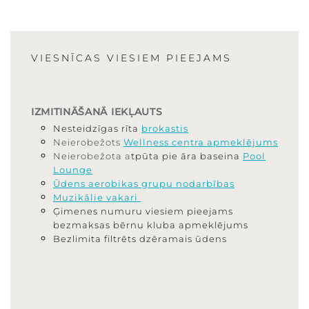
VIESNĪCAS VIESIEM PIEEJAMS
IZMITINĀŠANĀ IEKĻAUTS
Nesteidzīgas rīta
brokastis
Neierobežots
Wellness centra apmeklējums
Neierobežota a
tpūta pie āra baseina
Pool
Lounge
Ūdens aerobikas grupu nodarbības
Muzikālie vakari
Ģimenes numuru viesiem pieejams
bezmaksas bērnu kluba apmeklējums
Bezlimita filtrēts dzēramais ūdens