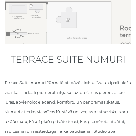
TERRACE SUITE NUMURI
Terrace Suite numuri Jūrmalā piedāvā ekskluzīvu un īpaši plašu
vidi, kas ir ideāli piemērota ilgākai uzturēšanās pieredzei pie
jūras, apvienojot eleganci, komfortu un panorāmas skatus.
Numuri atrodas viesnīcas 10. stāvā un izceļas ar ainavisku skatu
uz Jūrmalu, kā arī plašu privāto terasi, kas piemērota atpūtai,
sauļošanai un nesteidzīgai laika baudīšanai. Studio tipa