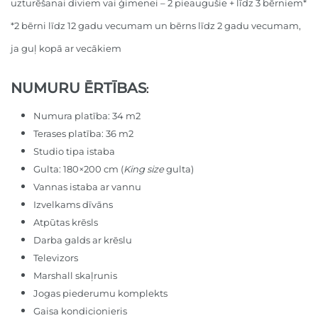
uzturēšanai diviem vai ģimenei – 2 pieaugušie + līdz 3 bērniem*
*2 bērni līdz 12 gadu vecumam un bērns līdz 2 gadu vecumam,
ja guļ kopā ar vecākiem
NUMURU ĒRTĪBAS
:
Numura platība: 34 m2
Terases platība: 36 m2
Studio tipa istaba
Gulta: 180×200 cm (
King size
gulta)
Vannas istaba ar vannu
Izvelkams dīvāns
Atpūtas krēsls
Darba galds ar krēslu
Televizors
Marshall skaļrunis
Jogas piederumu komplekts
Gaisa kondicionieris