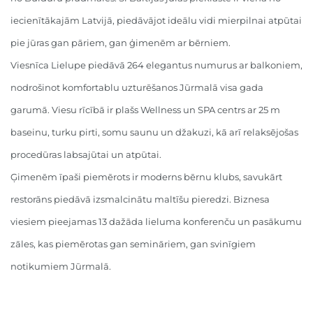
iecienītākajām Latvijā, piedāvājot ideālu vidi mierpilnai atpūtai
pie jūras gan pāriem, gan ģimenēm ar bērniem.
Viesnīca Lielupe piedāvā 264 elegantus numurus ar balkoniem,
nodrošinot komfortablu uzturēšanos Jūrmalā visa gada
garumā. Viesu rīcībā ir plašs Wellness un SPA centrs ar 25 m
baseinu, turku pirti, somu saunu un džakuzi, kā arī relaksējošas
procedūras labsajūtai un atpūtai.
Ģimenēm īpaši piemērots ir moderns bērnu klubs, savukārt
restorāns piedāvā izsmalcinātu maltīšu pieredzi. Biznesa
viesiem pieejamas 13 dažāda lieluma konferenču un pasākumu
zāles, kas piemērotas gan semināriem, gan svinīgiem
notikumiem Jūrmalā.