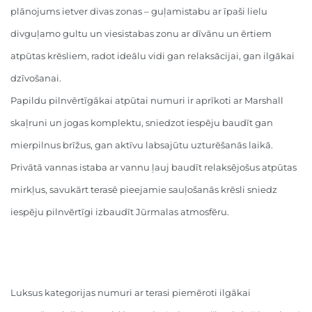
plānojums ietver divas zonas – guļamistabu ar īpaši lielu
divguļamo gultu un viesistabas zonu ar dīvānu un ērtiem
atpūtas krēsliem, radot ideālu vidi gan relaksācijai, gan ilgākai
dzīvošanai.
Papildu pilnvērtīgākai atpūtai numuri ir aprīkoti ar Marshall
skaļruni un jogas komplektu, sniedzot iespēju baudīt gan
mierpilnus brīžus, gan aktīvu labsajūtu uzturēšanās laikā.
Privātā vannas istaba ar vannu ļauj baudīt relaksējošus atpūtas
mirkļus, savukārt terasē pieejamie sauļošanās krēsli sniedz
iespēju pilnvērtīgi izbaudīt Jūrmalas atmosfēru.
Luksus kategorijas numuri ar terasi piemēroti ilgākai