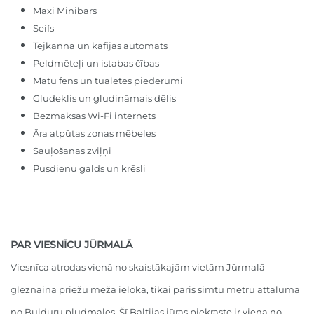
Maxi Minibārs
Seifs
Tējkanna un kafijas automāts
Peldmēteļi un istabas čības
Matu fēns un tualetes piederumi
Gludeklis un gludināmais dēlis
Bezmaksas Wi-Fi internets
Āra atpūtas zonas mēbeles
Sauļošanas zviļņi
Pusdienu galds un krēsli
PAR VIESNĪCU JŪRMALĀ
Viesnīca atrodas vienā no skaistākajām vietām Jūrmalā –
gleznainā priežu meža ielokā, tikai pāris simtu metru attālumā
no Bulduru pludmales. Šī Baltijas jūras piekraste ir viena no