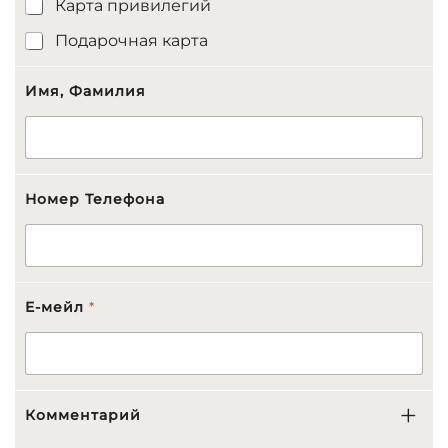
Карта привилегий
Подарочная карта
Имя, Фамилия
П
Номер Телефона
е
р
с
о
н
:
E-мейл
*
E
-
м
е
й
л
Комментарий
f