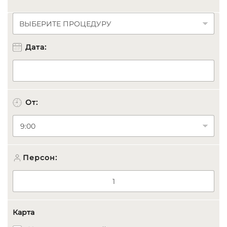
В
Ы
Б
Дата:
Е
Р
И
Т
Е
П
От:
Р
О
Ц
Е
Д
Персон:
У
Р
У
*
Карта