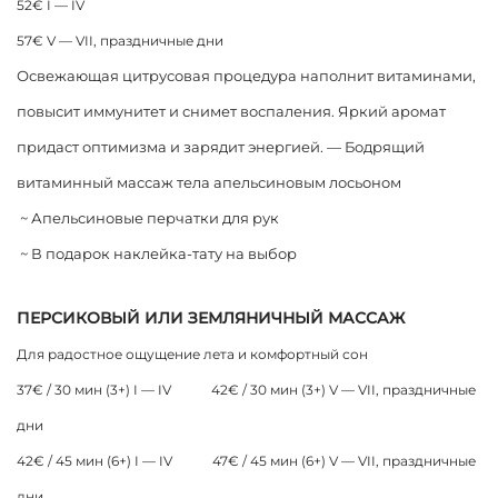
52€ I — IV
57€ V — VII, праздничные дни
Освежающая цитрусовая процедура наполнит витаминами,
повысит иммунитет и снимет воспаления. Яркий аромат
придаст оптимизма и зарядит энергией. — Бодрящий
витаминный массаж тела апельсиновым лосьоном
~ Апельсиновые перчатки для рук
~ В подарок наклейка-тату на выбор
ПЕРСИКОВЫЙ ИЛИ ЗЕМЛЯНИЧНЫЙ МАССАЖ
Для радостное ощущение лета и комфортный сон
37€ / 30 мин (3+) I — IV 42€ / 30 мин (3+) V — VII, праздничные
дни
42€ / 45 мин (6+) I — IV 47€ / 45 мин (6+) V — VII, праздничные
дни