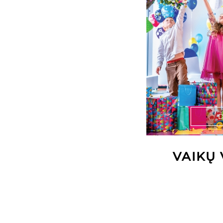
D
VAIKŲ 