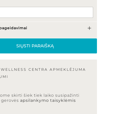
pageidavimai
SIŲSTI PARAIŠKĄ
 WELLNESS CENTRA APMEKLĒJUMA
UMI
ome skirti šiek tiek laiko susipažinti
 gerovės
apsilankymo taisyklėmis