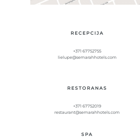
RECEPCIJA
+371 67752755
lielupe@semarahhotels.com
RESTORANAS
+371 67752019
restaurant@semarahhotels.com
SPA