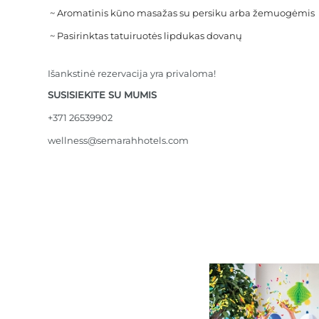
~ Aromatinis kūno masažas su persiku arba žemuogėmis
~ Pasirinktas tatuiruotės lipdukas dovanų
Išankstinė rezervacija yra privaloma!
SUSISIEKITE SU MUMIS
+371 26539902
wellness@semarahhotels.com