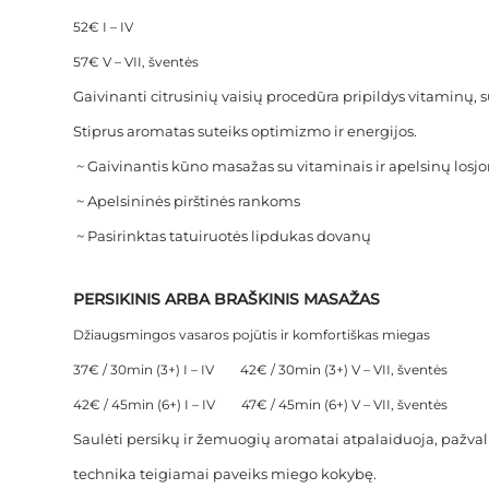
52€ I – IV
57€ V – VII, šventės
Gaivinanti citrusinių vaisių procedūra pripildys vitaminų, 
Stiprus aromatas suteiks optimizmo ir energijos.
~ Gaivinantis kūno masažas su vitaminais ir apelsinų losj
~ Apelsininės pirštinės rankoms
~ Pasirinktas tatuiruotės lipdukas dovanų
PERSIKINIS ARBA BRAŠKINIS MASAŽAS
Džiaugsmingos vasaros pojūtis ir komfortiškas miegas
37€ / 30min (3+) I – IV 42€ / 30min (3+) V – VII, šventės
42€ / 45min (6+) I – IV 47€ / 45min (6+) V – VII, šventės
Saulėti persikų ir žemuogių aromatai atpalaiduoja, pažval
technika teigiamai paveiks miego kokybę.