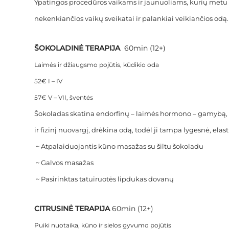
Ypatingos procedūros vaikams ir jaunuoliams, kurių met
nekenkiančios vaikų sveikatai ir palankiai veikiančios odą.
ŠOKOLADINĖ TERAPIJA
60min (12+)
Laimės ir džiaugsmo pojūtis, kūdikio oda
52€ I – IV
57€ V – VII, šventės
Šokoladas skatina endorfinų – laimės hormono – gamybą, 
ir fizinį nuovargį, drėkina odą, todėl ji tampa lygesnė, ela
~ Atpalaiduojantis kūno masažas su šiltu šokoladu
~ Galvos masažas
~ Pasirinktas tatuiruotės lipdukas dovanų
CITRUSINĖ TERAPIJA
60min (12+)
Puiki nuotaika, kūno ir sielos gyvumo pojūtis