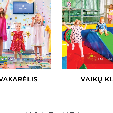
AUGIAU
DAUGI
VAKARĖLIS
VAIKŲ K