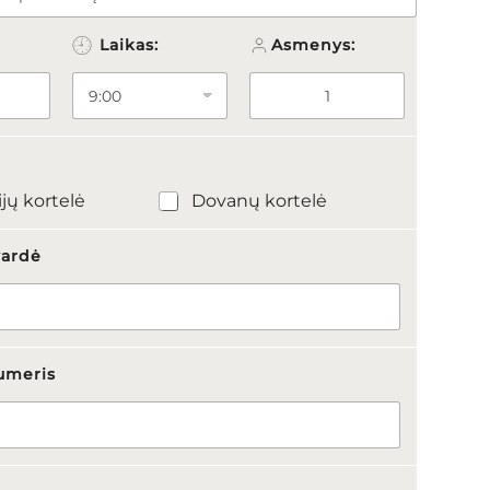
Laikas:
Asmenys:
ijų kortelė
Dovanų kortelė
vardė
umeris