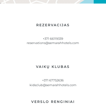
REZERVACIJAS
+371 66119339
reservations@semarahhotels.com
VAIKŲ KLUBAS
+371 67752636
kidsclub@semarahhotels.com
VERSLO RENGINIAI