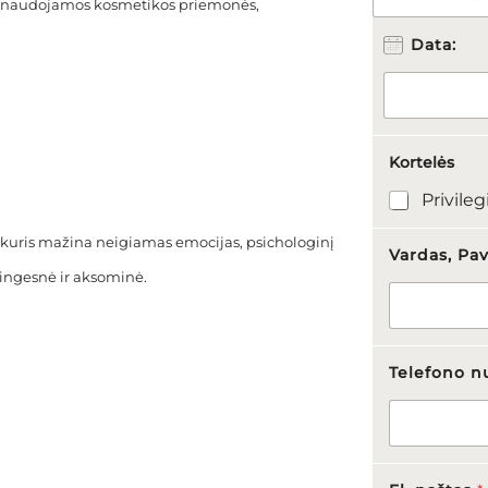
u naudojamos kosmetikos priemonės,
A
S
Data:
I
R
I
N
K
P
Kortelės
R
Privileg
O
C
kuris mažina neigiamas emocijas, psichologinį
E
Vardas, Pa
D
stingesnė ir aksominė.
Ū
R
Ą
*
Telefono n