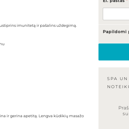
El. paštas
*
sustiprins imunitetą ir pašalins uždegimą.
Papildomi 
onu
V
a
r
d
a
s
SPA UN
,
n
NOTEIK
u
m
e
r
Praš
i
su
ina ir gerina apetitą. Lengva kūdikių masažo
s
A
s