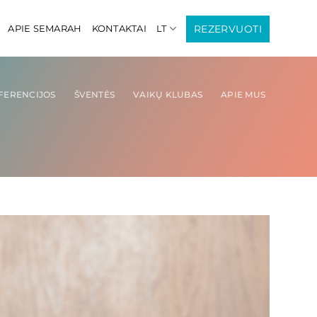
REZERVUOTI
APIE SEMARAH
KONTAKTAI
LT
FERENCIJOS
ŠVENTĖS
VAIKŲ KLUBAS
APIE MUS