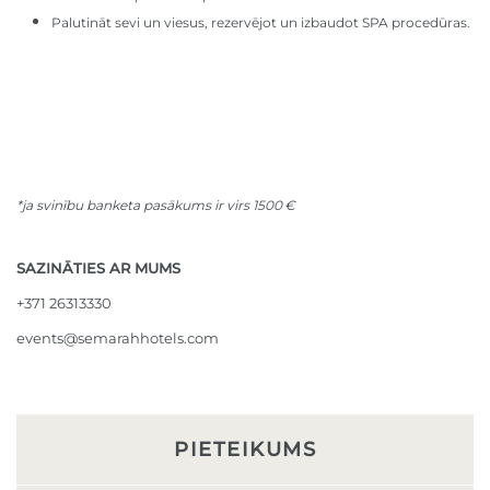
Palutināt sevi un viesus, rezervējot un izbaudot SPA procedūras.
*ja svinību banketa pasākums ir virs 1500
€
SAZINĀTIES AR MUMS
+371 26313330
events@semarahhotels.com
PIETEIKUMS