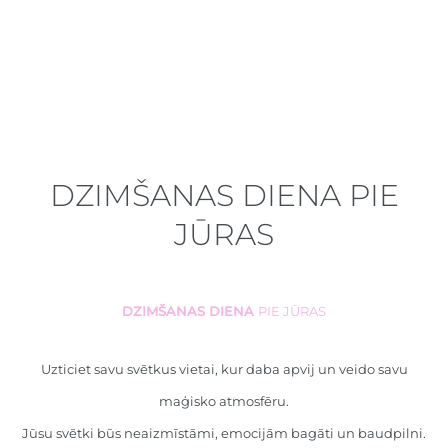
DZIMŠANAS DIENA PIE
JŪRAS
DZIMŠANAS DIENA
PIE JŪRAS
Uzticiet savu svētkus vietai, kur daba apvij un veido savu
maģisko atmosfēru.
Jūsu svētki būs neaizmīstāmi, emocijām bagāti un baudpilni.