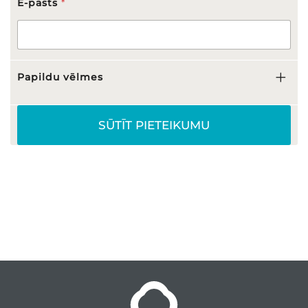
s
E-pasts
*
:
N
o
:
Papildu vēlmes
SŪTĪT PIETEIKUMU