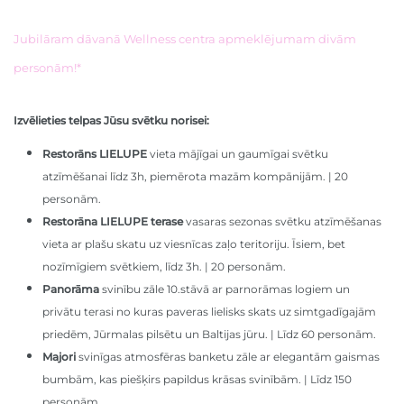
Jubilāram dāvanā Wellness centra apmeklējumam divām
personām!*
Izvēlieties telpas Jūsu svētku norisei:
Restorāns LIELUPE
vieta
mājīgai un gaumīgai svētku
atzīmēšanai līdz 3h, piemērota mazām kompānijām. | 20
personām.
Restorāna LIELUPE terase
vasaras sezonas svētku atzīmēšanas
vieta ar plašu skatu uz viesnīcas zaļo teritoriju. Īsiem, bet
nozīmīgiem svētkiem, līdz 3h. | 20 personām.
Panorāma
svinību zāle 10.stāvā ar parnorāmas logiem un
privātu terasi no kuras paveras lielisks skats uz simtgadīgajām
priedēm, Jūrmalas pilsētu un Baltijas jūru. | Līdz 60 personām.
Majori
svinīgas atmosfēras banketu zāle ar elegantām gaismas
bumbām, kas piešķirs papildus krāsas svinībām. | Līdz 150
personām.