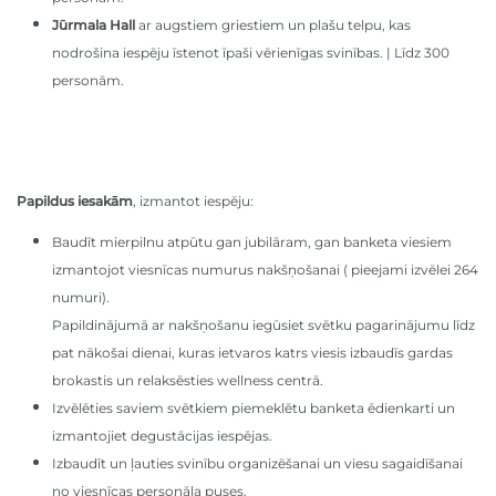
Jūrmala Hall
ar augstiem griestiem un plašu telpu, kas
nodrošina iespēju īstenot īpaši vērienīgas svinības. | Līdz 300
personām.
Papildus iesakām
, izmantot iespēju:
Baudīt mierpilnu atpūtu gan jubilāram, gan banketa viesiem
izmantojot viesnīcas numurus nakšņošanai ( pieejami izvēlei 264
numuri).
Papildinājumā ar nakšņošanu iegūsiet svētku pagarinājumu līdz
pat nākošai dienai, kuras ietvaros katrs viesis izbaudīs gardas
brokastis un relaksēsties wellness centrā.
Izvēlēties saviem svētkiem piemeklētu banketa ēdienkarti un
izmantojiet degustācijas iespējas.
Izbaudīt un ļauties svinību organizēšanai un viesu sagaidīšanai
no viesnīcas personāla puses.