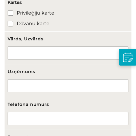
Kartes
Privileģiju karte
Dāvanu karte
Vārds, Uzvārds
L
Uzņēmums
ī
d
z
:
P
e
Telefona numurs
r
s
o
n
a