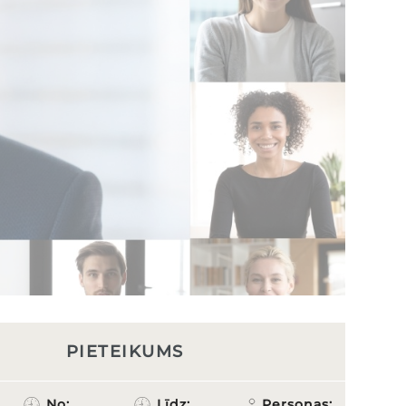
PIETEIKUMS
No:
Līdz:
Personas: