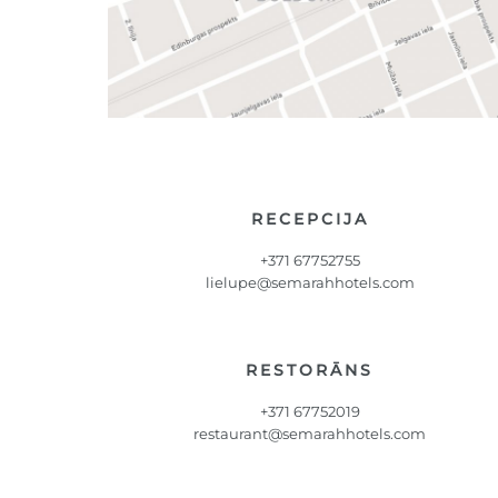
RECEPCIJA
+371 67752755
lielupe@semarahhotels.com
RESTORĀNS
+371 67752019
restaurant@semarahhotels.com