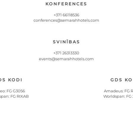
KONFERENCES
+371 66118536
conferences@semarahhotels.com
SVINĪBAS
+371 26313330
events@semarahhotels.com
DS KODI
GDS KO
leo: FG G3056
Amadeus: FG 
span: FG RIXAB
Worldspan: FG