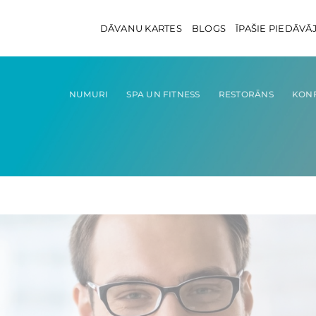
DĀVANU KARTES
BLOGS
ĪPAŠIE PIEDĀVĀ
NUMURI
SPA UN FITNESS
RESTORĀNS
KON