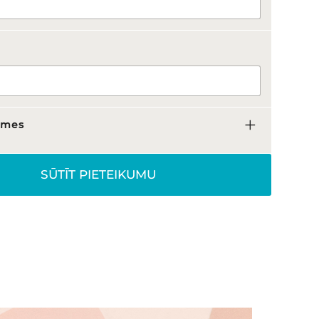
lmes
SŪTĪT PIETEIKUMU