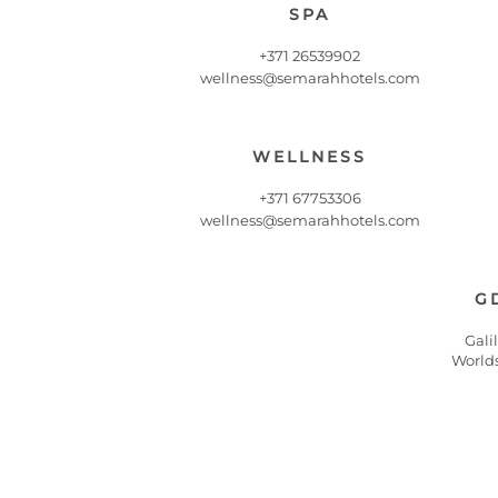
SPA
+371 26539902
wellness@semarahhotels.com
WELLNESS
+371 67753306
wellness@semarahhotels.com
G
Gali
World