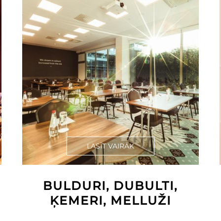
LASĪT VAIRĀK
BULDURI, DUBULTI,
ĶEMERI, MELLUŽI