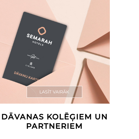
LASĪT VAIRĀK
DĀVANAS KOLĒĢIEM UN
PARTNERIEM