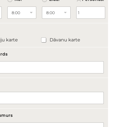
iju karte
Dāvanu karte
ārds
s
umurs