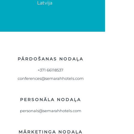
Latvija
PĀRDOŠANAS NODAĻA
+371 66118537
conferences@semarahhotels.com
PERSONĀLA NODAĻA
personals@semarahhotels.com
MĀRKETINGA NODAĻA