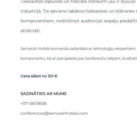
Tiešsaistes sapulces un hibrīdie notikumi jau ir kļuvuš
industrijā. Tie apvieno labākos tiešsaistes un klātiene
komponentiem, nodrošinot auditorijai iespēju piedalīties
attālināti.
Semarah Hotels komanda sadarbībā ar tehnoloģiju ekspertiem n
komponentu, kā arī parūpēsies par konferenču telpām, kvalitatīv
Cena sākot no 120 €
SAZINĀTIES AR MUMS
+371 66118536
conferences@semarahhotels.com