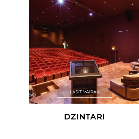
LASĪT VAIRĀK
DZINTARI