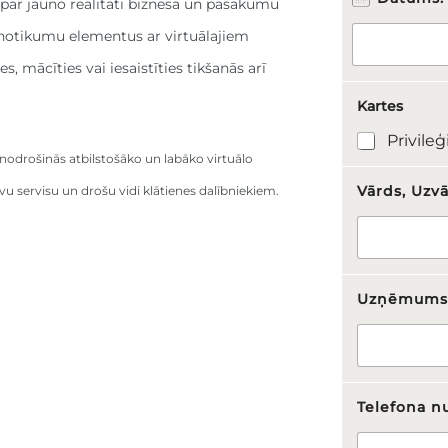
z
i par jauno realitāti biznesa un pasākumu
v
s notikumu elementus ar virtuālajiem
ā
r
, mācīties vai iesaistīties tikšanās arī
d
s
Kartes
U
z
Privileģ
ņ
odrošinās atbilstošāko un labāko virtuālo
ē
m
Vārds, Uzv
u servisu un drošu vidi klātienes dalībniekiem.
u
m
s
n
u
Uzņēmum
m
u
r
s
Telefona n