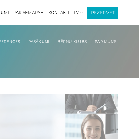
REZERVĒT
JUMI
PAR SEMARAH
KONTAKTI
LV
FERENCES
PASĀKUMI
BĒRNU KLUBS
PAR MUMS