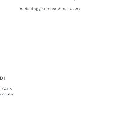
marketing@semarahhotels.com
DI
RIXABN
 227844