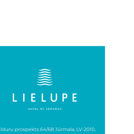
lduru prospekts 64/68 Jūrmala, LV-2010,