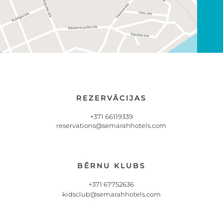
REZERVĀCIJAS
+371 66119339
reservations@semarahhotels.com
BĒRNU KLUBS
+371 67752636
kidsclub@semarahhotels.com