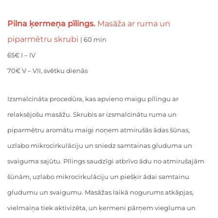
Pilna ķermeņa pīlings.
Masāža ar ruma un
piparmētru skrubi
| 60 min
65€ I – IV
70€ V – VII, svētku dienās
Izsmalcināta procedūra, kas apvieno maigu pīlingu ar
relaksējošu masāžu. Skrubis ar izsmalcinātu ruma un
piparmētru aromātu maigi noņem atmirušās ādas šūnas,
uzlabo mikrocirkulāciju un sniedz samtainas gluduma un
svaiguma sajūtu. Pīlings saudzīgi atbrīvo ādu no atmirušajām
šūnām, uzlabo mikrocirkulāciju un piešķir ādai samtainu
gludumu un svaigumu. Masāžas laikā nogurums atkāpjas,
vielmaiņa tiek aktivizēta, un ķermeni pārņem viegluma un