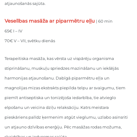
atjaunošanās sajūta.
Veselības masāža ar piparmētru eļļu
| 60 min
65€ I – IV
70€ V – VII, svētku dienās
Terapeitiska masāža, kas vērsta uz vispārēju organisma
stiprināšanu, muskuļu spriedzes mazināšanu un iekšējās
harmonijas atjaunošanu. Dabīgā piparmētru eļļa un
magnolijas mizas ekstrakts piepilda telpu ar svaigumu, tiem
piemīt antiseptiska un tonizējoša iedarbība, tie atvieglo
elpošanu un veicina dziļu relaksāciju. Katrs meistara
pieskāriens palīdz ķermenim atgūt vieglumu, uzlabo asinsriti
un atjauno dzīvības enerģiju. Pēc masāžas rodas možuma,
skaidrības un iedvesmas sajūta