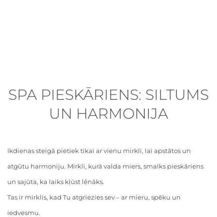
SPA PIESKĀRIENS: SILTUMS
UN HARMONIJA
Ikdienas steigā pietiek tikai ar vienu mirkli, lai apstātos un
atgūtu harmoniju. Mirkli, kurā valda miers, smalks pieskāriens
un sajūta, ka laiks kļūst lēnāks.
Tas ir mirklis, kad Tu atgriezies sev – ar mieru, spēku un
iedvesmu.