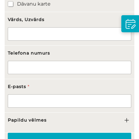
Dāvanu karte
Vārds, Uzvārds
Telefona numurs
E-pasts
*
P
Papildu vēlmes
a
p
i