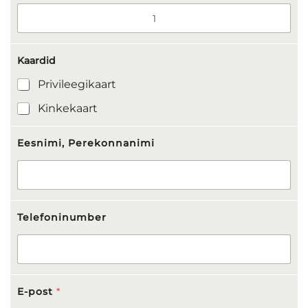
f
o
r
Kaardid
-
a
Privileegikaart
p
p
Kinkekaart
l
i
c
Eesnimi, Perekonnanimi
a
t
i
o
n
Telefoninumber
-
r
e
c
i
p
E-post
*
i