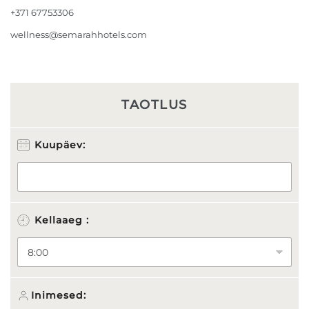
+371 67753306
wellness@semarahhotels.com
TAOTLUS
P
Kuupäev:
e
r
e
k
o
n
Kellaaeg :
n
a
n
i
i
Inimesed:
: