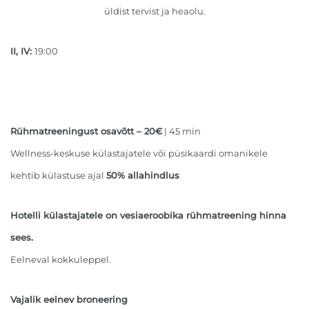
üldist tervist ja heaolu.
II, IV:
19:00
Rühmatreeningust osavõtt – 20€
| 45 min
Wellness-keskuse külastajatele või püsikaardi omanikele
kehtib külastuse ajal
50% allahindlus
Hotelli külastajatele on vesiaeroobika rühmatreening hinna
sees.
Eelneval kokkuleppel.
Vajalik eelnev broneering