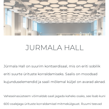
JURMALA HALL
Jūrmala Hall on suurim kontserdisaal, mis on eriti sobilik
eriti suurte ürituste korraldamiseks. Saalis on moodsad
kujunduselemendid ja saali mõlemal küljel on avarad aknad.
Vaheseinasüsteem võimaldab saali jagada kaheks osaks, see lisab kuni
600 osalejaga ürituste korraldamisel mitmekülgsust. Ruumi teevad