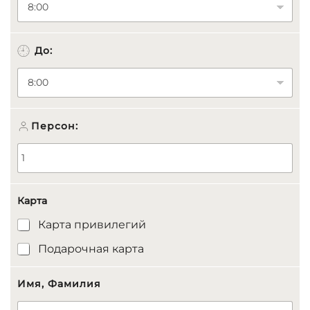
а
н
и
я
До:
Д
а
т
а
:
Персон:
Карта
Карта привилегий
Подарочная карта
Имя, Фамилия