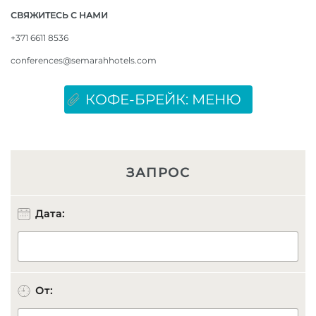
СВЯЖИТЕСЬ С НАМИ
+371 6611 8536
conferences@semarahhotels.com
КОФЕ-БРЕЙК: МЕНЮ
ЗАПРОС
Н
Дата:
о
м
е
р
К
о
От:
м
п