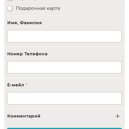
Подарочная карта
Имя, Фамилия
Номер Телефона
К
E-мейл
*
а
р
т
а
П
е
Комментарий
р
с