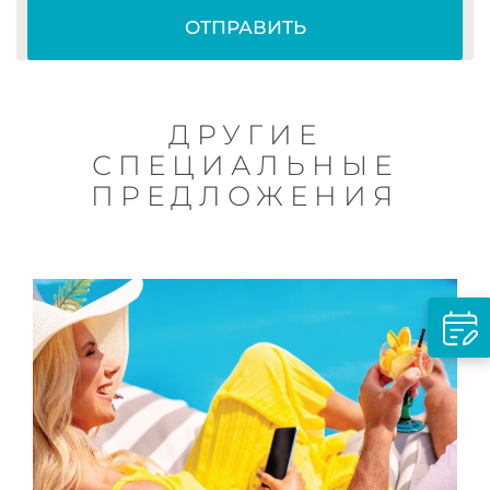
о
н
ОТПРАВИТЬ
:
И
м
я
ДРУГИЕ
,
СПЕЦИАЛЬНЫЕ
ПРЕДЛОЖЕНИЯ