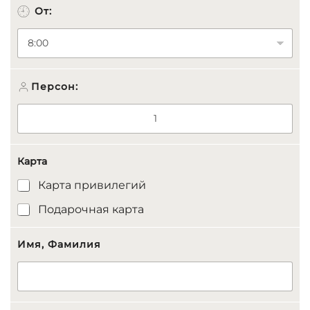
От:
Персон:
Карта
Карта привилегий
Подарочная карта
Ф
Имя, Фамилия
а
м
и
л
и