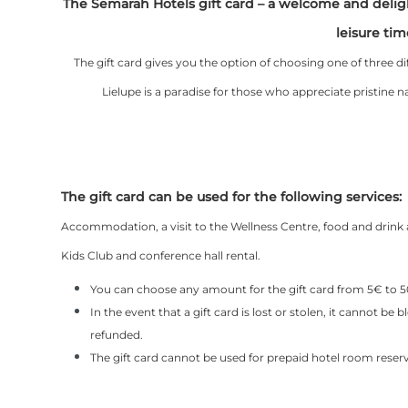
The Semarah Hotels gift card – a welcome and delight
leisure tim
The gift card gives you the option of choosing one of three d
Lielupe is a paradise for those who appreciate pristine n
The gift card can be used for the following services:
Accommodation, a visit to the Wellness Centre, food and drink at
Kids Club and conference hall rental.
You can choose any amount for the gift card from 5€ to 
In the event that a gift card is lost or stolen, it cannot be 
refunded.
The gift card cannot be used for prepaid hotel room reserv