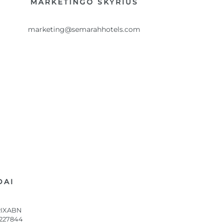
MARKETINGO SKYRIUS
marketing@semarahhotels.com
DAI
RIXABN
 227844