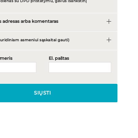
 dienas su DPD pristatymu, gavus išankstinį
s adresas arba komentaras
 juridiniam asmeniui sąskaitai gauti)
umeris
El. paštas