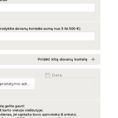
urodykite dovanų kortelės sumą nuo 5 iki 500 €)
Pridėti kitą dovanų kortelę
Data:
ę galite gauti:
š karto vietoje viešbutyje;
 dienas, jei sąskaita buvo apmokėta iš anksto;