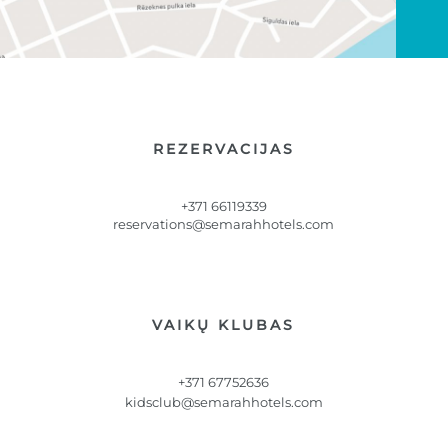
REZERVACIJAS
+371 66119339
reservations@semarahhotels.com
VAIKŲ KLUBAS
+371 67752636
kidsclub@semarahhotels.com