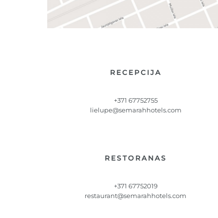
RECEPCIJA
+371 67752755
lielupe@semarahhotels.com
RESTORANAS
+371 67752019
restaurant@semarahhotels.com