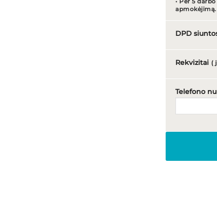
• Per 5 darbo
apmokėjimą.
DPD siunto
Rekvizitai
(
Telefono n