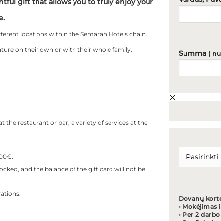
ful gift that allows you to truly enjoy your
e.
ifferent locations within the Semarah Hotels chain.
ature on their own or with their whole family.
Summa
( n
 the restaurant or bar, a variety of services at the
500€.
blocked, and the balance of the gift card will not be
ations.
Dovanų kortel
• Mokėjimas i
• Per 2 darbo