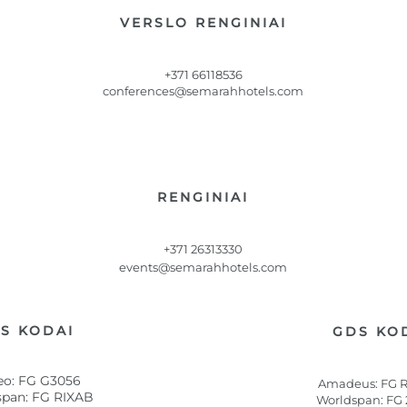
VERSLO RENGINIAI
+371 66118536
conferences@semarahhotels.com
RENGINIAI
+371 26313330
events@semarahhotels.com
S KODAI
GDS KO
leo: FG G3056
Amadeus: FG 
pan: FG RIXAB
Worldspan: FG