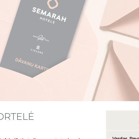
ORTELĖ
Vardas, Pav