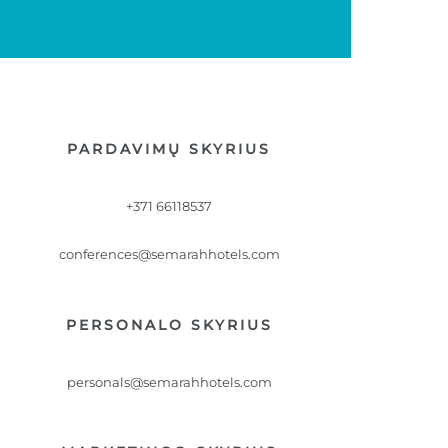
PARDAVIMŲ SKYRIUS
+371 66118537
conferences@semarahhotels.com
PERSONALO SKYRIUS
personals@semarahhotels.com