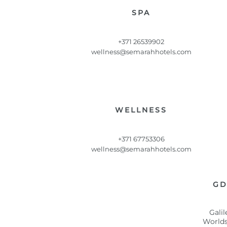
SPA
+371 26539902
wellness@semarahhotels.com
WELLNESS
+371 67753306
wellness@semarahhotels.com
GD
Gali
Worlds