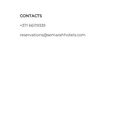
CONTACTS
+371 66119339
reservations@semarahhotels.com