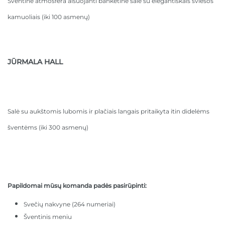
Šventine atmosfera alsuojanti banketinė salė su elegantiškais šviesos
kamuoliais (iki 100 asmenų)
JŪRMALA HALL
Salė su aukštomis lubomis ir plačiais langais pritaikyta itin didelėms
šventėms (iki 300 asmenų)
Papildomai mūsų komanda padės pasirūpinti:
Svečių nakvyne (264 numeriai)
Šventinis meniu