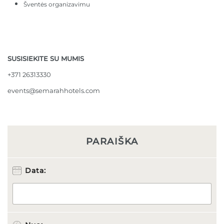
Šventės organizavimu
SUSISIEKITE SU MUMIS
+371 26313330
events@semarahhotels.com
PARAIŠKA
T
Data:
e
l
e
f
o
n