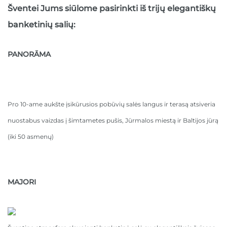
Šventei Jums siūlome pasirinkti iš trijų elegantiškų
banketinių salių:
PANORĀMA
Pro 10-ame aukšte įsikūrusios pobūvių salės langus ir terasą atsiveria
nuostabus vaizdas į šimtametes pušis, Jūrmalos miestą ir Baltijos jūrą
(iki 50 asmenų)
MAJORI