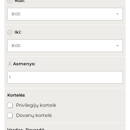
Nuo:
o
N
u
o
:
V
Iki:
a
r
d
a
s
,
Asmenys:
Kortelės
Privilegijų kortelė
Dovanų kortelė
Vardas, Pavardė